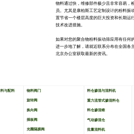
物料通过快，维修部件极少且非常容易，
员。尤其是康柏斯工艺定制设计的粉料振
置节省一个楼层高度的巨大投资和长期运
技术改进措施。
如果对您的聚合物粉料振动筛应用有任何
进一步地了解，请就近联系分布在全国各
北京办公室获取最新的资讯。
喂料与配料
物料阀门
料仓掺混与混料机
旋转阀
重力流管式掺混料仓
换向阀
料仓掺混锥
插板阀
气动掺混仓
光圈隔膜阀
批量混料机