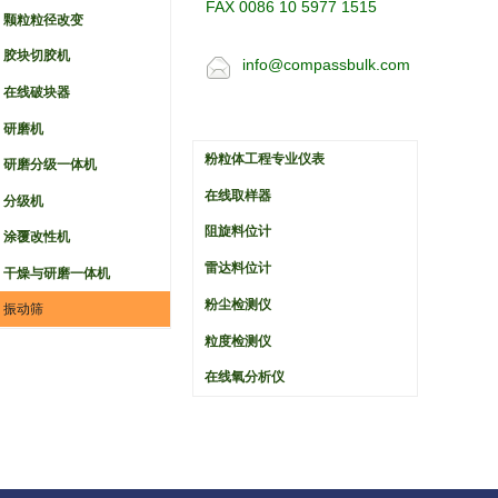
FAX 0086 10 5977 1515
颗粒粒径改变
胶块切胶机
info@compassbulk.com
在线破块器
研磨机
粉粒体工程专业仪表
研磨分级一体机
在线取样器
分级机
阻旋料位计
涂覆改性机
雷达料位计
干燥与研磨一体机
粉尘检测仪
振动筛
粒度检测仪
在线氧分析仪