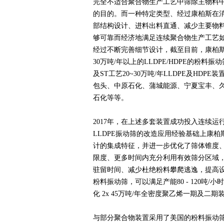
完全不适合聚合物生产工艺中筛除主物料
的目的。而一种特定类型、经过康柏斯在
部结构设计、进料出料直通、减少主要物
够可靠而经济地满足连续聚合物生产工艺
经过不断完善细节设计，截至目前，康柏
30万吨/年以上的LLDPE/HDPE的粉料振
及ST工艺20~30万吨/年LLDPE及H
包头、中原石化、蒲城能源、宁夏宝丰、
石化等等。
2017年，在上述多套装置成功投入连续运
LLDPE振动筛的改造应用经验基础上康
计的集成特征，并进一步优化了筛体锥度
限度、更多时间内充分利用有效筛分区域
驻留时间、减少杜绝粉料攀爬逃逸，提高
粉料振动筛，可以满足产能80 - 120吨/
化 2x 45万吨/年全密度聚乙烯一期及
与部分聚合物装置采用了美国的粉料振动