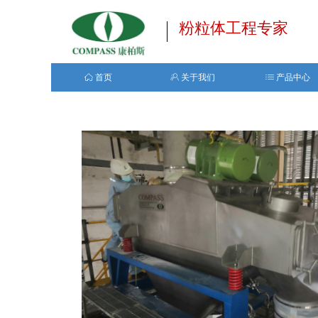
粉粒体工程专家
ꀇ
首页
ꁘ
关于我们
ꂇ
产品中心
ꀇ
首页
ꁘ
关于我们
ꂇ
产品中心