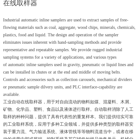
在线取样器
Industrial automatic inline samplers are used to extract samples of free-
flowing materials such as coal, aggregate, wood chips, minerals, chemicals,
plastics, food and liquid. The design and operation of the sampler
eliminates issues inherent with hand-sampling methods and provide
representative and repeatable samples. We provide rugged industrial
sampling systems for a variety of applications, and various types
of automatic inline samplers used in gravity, pneumatic or liquid lines and
can be installed in chutes or at the end and middle of moving belts.
Controls and accessories such as collection carousels, mechanical dividers
or pneumatic sample dilvery units, and PLC interface-capability are
available.
工业自动在线取样器，用于对自由流动的物料如煤、混凝料、木屑、
矿物、化学品、塑料、食品以及液体进行取样。自动取样消除了人工
取样的种种问题，提供了具有代表性的重复样本。我们提供结实可靠
的工业取样系统，应用于多种工业领域，并提供多种类型的取样器安
装于重力流、气力输送系统、液体管线等等物料流道当中，或者在移