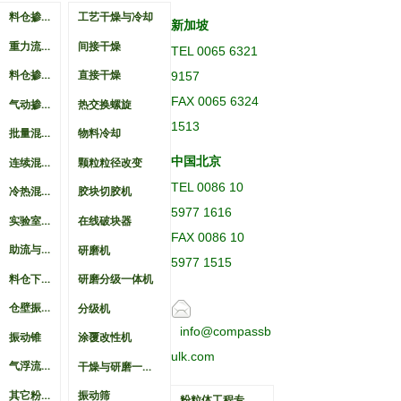
料仓掺混与混料机
工艺干燥与冷却
新加坡
重力流管式掺混料仓
间接干燥
TEL 0065 6321
料仓掺混锥
9157
直接干燥
FAX 0065 6324
气动掺混仓
热交换螺旋
1513
批量混料机
物料冷却
连续混料机
中国北京
颗粒粒径改变
TEL 0086 10
冷热混料机
胶块切胶机
5977 1616
实验室混料机
在线破块器
FAX 0086 10
助流与破桥
研磨机
5977 1515
料仓下料器
研磨分级一体机
仓壁振动器
分级机
info@compassb
振动锥
涂覆改性机
ulk.com
气浮流化破桥
干燥与研磨一体机
其它粉体破桥措施
振动筛
粉粒体工程专业仪表