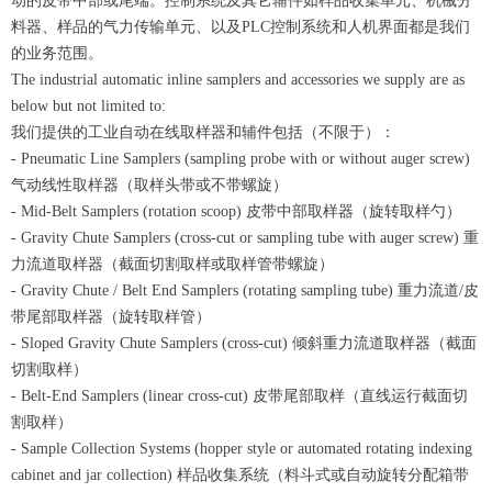
动的皮带中部或尾端。控制系统及其它辅件如样品收集单元、机械分
料器、样品的气力传输单元、以及PLC控制系统和人机界面都是我们
的业务范围。
The industrial automatic inline samplers and accessories we supply are as
below but not limited to:
我们提供的工业自动在线取样器和辅件包括（不限于）：
- Pneumatic Line Samplers (sampling probe with or without auger screw)
气动线性取样器（取样头带或不带螺旋）
- Mid-Belt Samplers (rotation scoop) 皮带中部取样器（旋转取样勺）
- Gravity Chute Samplers (cross-cut or sampling tube with auger screw) 重
力流道取样器（截面切割取样或取样管带螺旋）
- Gravity Chute / Belt End Samplers (rotating sampling tube) 重力流道/皮
带尾部取样器（旋转取样管）
- Sloped Gravity Chute Samplers (cross-cut) 倾斜重力流道取样器（截面
切割取样）
- Belt-End Samplers (linear cross-cut) 皮带尾部取样（直线运行截面切
割取样）
- Sample Collection Systems (hopper style or automated rotating indexing
cabinet and jar collection) 样品收集系统（料斗式或自动旋转分配箱带