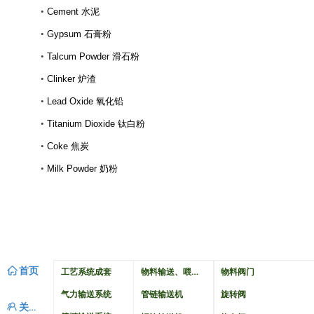
•
Cement 水泥
•
Gypsum 石膏粉
•
Talcum Powder 滑石粉
•
Clinker 炉渣
•
Lead Oxide 氧化铅
•
Titanium Dioxide 钛白粉
•
Coke 焦炭
•
Milk Powder 奶粉
ꀇ
首页
物料输送、喂料与配料
工艺系统成套
物料阀门
气力输送系统
管链输送机
旋转阀
ꁘ
关于我们