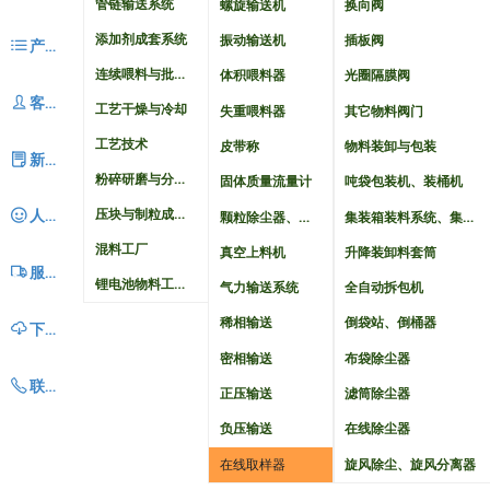
管链输送系统
螺旋输送机
换向阀
添加剂成套系统
振动输送机
插板阀
ꂇ
产品中心
连续喂料与批量配料系统
体积喂料器
光圈隔膜阀
ꄑ
客户案例
工艺干燥与冷却
失重喂料器
其它物料阀门
工艺技术
皮带称
物料装卸与包装
ꂓ
新闻动态
粉碎研磨与分级成套系统
固体质量流量计
吨袋包装机、装桶机
压块与制粒成套系统
颗粒除尘器、颗粒淘洗器
集装箱装料系统、集装箱卸料系统
ꂑ
人力资源
混料工厂
真空上料机
升降装卸料套筒
ꄉ
服务中心
锂电池物料工艺自动化
气力输送系统
全自动拆包机
稀相输送
倒袋站、倒桶器
ꄆ
下载中心
密相输送
布袋除尘器
ꂅ
联系我们
正压输送
滤筒除尘器
负压输送
在线除尘器
在线取样器
旋风除尘、旋风分离器