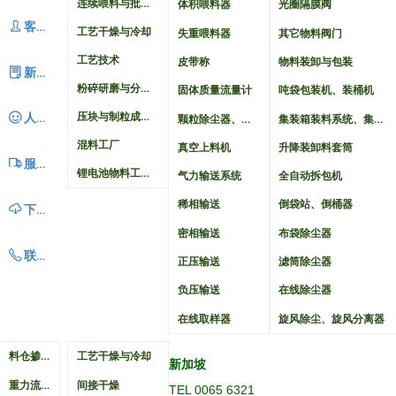
连续喂料与批量配料系统
体积喂料器
光圈隔膜阀
ꄑ
客户案例
工艺干燥与冷却
失重喂料器
其它物料阀门
工艺技术
皮带称
物料装卸与包装
ꂓ
新闻动态
粉碎研磨与分级成套系统
固体质量流量计
吨袋包装机、装桶机
压块与制粒成套系统
颗粒除尘器、颗粒淘洗器
集装箱装料系统、集装箱卸料系统
ꂑ
人力资源
混料工厂
真空上料机
升降装卸料套筒
ꄉ
服务中心
锂电池物料工艺自动化
气力输送系统
全自动拆包机
稀相输送
倒袋站、倒桶器
ꄆ
下载中心
密相输送
布袋除尘器
ꂅ
联系我们
正压输送
滤筒除尘器
负压输送
在线除尘器
在线取样器
旋风除尘、旋风分离器
料仓掺混与混料机
工艺干燥与冷却
新加坡
重力流管式掺混料仓
间接干燥
TEL 0065 6321