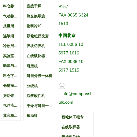
料仓掺混锥
9157
直接干燥
FAX 0065 6324
气动掺混仓
热交换螺旋
1513
批量混料机
物料冷却
连续混料机
中国北京
颗粒粒径改变
TEL 0086 10
冷热混料机
胶块切胶机
5977 1616
实验室混料机
在线破块器
FAX 0086 10
助流与破桥
研磨机
5977 1515
料仓下料器
研磨分级一体机
仓壁振动器
分级机
info@compassb
振动锥
涂覆改性机
ulk.com
气浮流化破桥
干燥与研磨一体机
其它粉体破桥措施
振动筛
粉粒体工程专业仪表
在线取样器