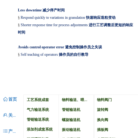
Less downtime
减少停产时间
§
Respond quickly to variations in granulation
快速响应造粒变动
§
Shorter response time for process adjustments
进行工艺调整后更短的响应
时间
Avoids control operator error
避免控制操作员之失误
§
Self teaching of operators
操作员的自行教导
ꀇ
首页
物料输送、喂料与配料
工艺系统成套
物料阀门
气力输送系统
管链输送机
旋转阀
ꁘ
关于我们
管链输送系统
螺旋输送机
换向阀
添加剂成套系统
振动输送机
插板阀
ꂇ
产品中心